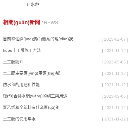
止水帶
相關(guān)新聞
/ NEWS
目前整個經(jīng)濟(jì)體系的現(xiàn)狀
[ 2023-02-07 ]
hdpe土工膜施工方法
[ 2021-11-12 ]
土工膜簡介
[ 2023-09-06 ]
土工膜主要應(yīng)用領(lǐng)域
[ 2021-11-12 ]
防水毯的用途和性能
[ 2021-11-12 ]
復(fù)合排水網(wǎng)的施工與用途
[ 2023-09-06 ]
聚乙烯和全新料有什么區(qū)別
[ 2021-11-12 ]
土工膜的使用年限
[ 2021-11-12 ]