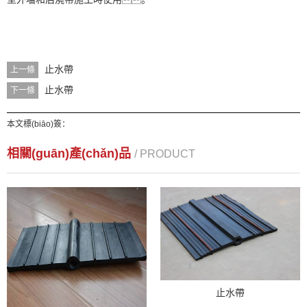
止水帶
上一條
止水帶
下一條
本文標(biāo)簽：
相關(guān)產(chǎn)品
/ PRODUCT
止水帶