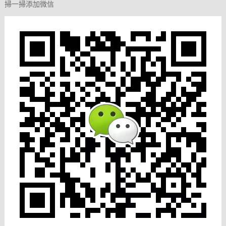
掃一掃添加微信