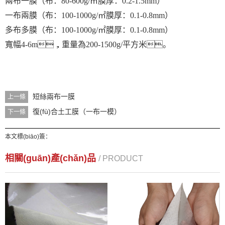
兩布一膜（布：80-600g/㎡膜厚：0.2-1.5mm）
一布兩膜（布：100-1000g/㎡膜厚：0.1-0.8mm）
多布多膜（布：100-1000g/㎡膜厚：0.1-0.8mm）
寬幅4-6m，重量為200-1500g/平方米。
短絲兩布一膜
上一條
復(fù)合土工膜（一布一模）
下一條
本文標(biāo)簽：
相關(guān)產(chǎn)品
/ PRODUCT