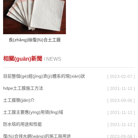
長(zhǎng)絲復(fù)合土工膜
相關(guān)新聞
/ NEWS
目前整個(gè)經(jīng)濟(jì)體系的現(xiàn)狀
[ 2023-02-07 ]
hdpe土工膜施工方法
[ 2021-11-12 ]
土工膜簡(jiǎn)介
[ 2023-09-06 ]
土工膜主要應(yīng)用領(lǐng)域
[ 2021-11-12 ]
防水毯的用途和性能
[ 2021-11-12 ]
復(fù)合排水網(wǎng)的施工與用途
[ 2023-09-06 ]